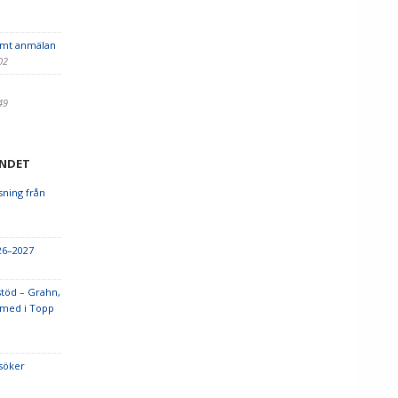
amt anmälan
:02
:49
UNDET
sning från
26–2027
töd – Grahn,
 med i Topp
söker