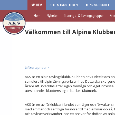
HEM
KLUTMARKSBACKEN
ALPIN SKIDSKOLA
Hem
Nyheter
Tränings- & Tävlingsgrupper
Fre
Välkommen till Alpina Klubben
Liftkortspriser >
AKS är en alpin tävlingsklubb. Klubben drivs ideellt och an
stimulera till alpin tävlingsverksamhet. Detta ska ske gen
åkare att utvecklas efter egen förmåga och eget intress
uteslutande i klubbens egen backe i Klutmark.
AKS är en av få klubbar i landet som äger och förvaltar si
medlemmar och samtliga föräldrar till medlemmar också, 
och tävlingsverksamhet, har ett ansvar för driften av anl