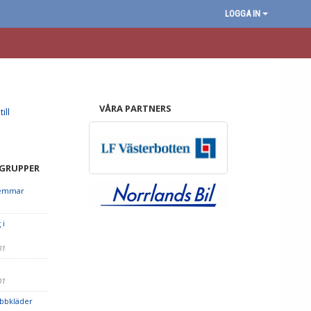
LOGGA IN
VÅRA PARTNERS
ill
 GRUPPER
lemmar
 i
01
01
lubbkläder