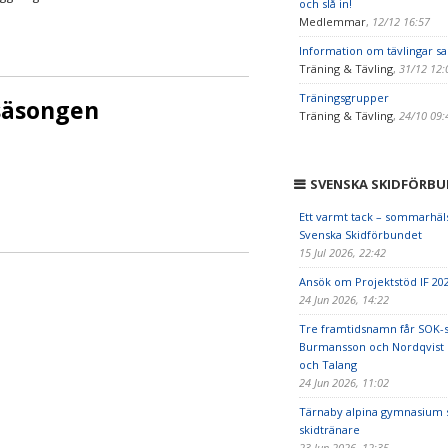
och slå in!
Medlemmar
,
12/12 16:57
Information om tävlingar s
Träning & Tävling
,
31/12 12
Träningsgrupper
säsongen
Träning & Tävling
,
24/10 09
SVENSKA SKIDFÖRB
Ett varmt tack – sommarhäl
Svenska Skidförbundet
15 Jul 2026, 22:42
Ansök om Projektstöd IF 20
24 Jun 2026, 14:22
Tre framtidsnamn får SOK-s
Burmansson och Nordqvist
och Talang
24 Jun 2026, 11:02
Tärnaby alpina gymnasium 
skidtränare
23 Jun 2026, 12:35