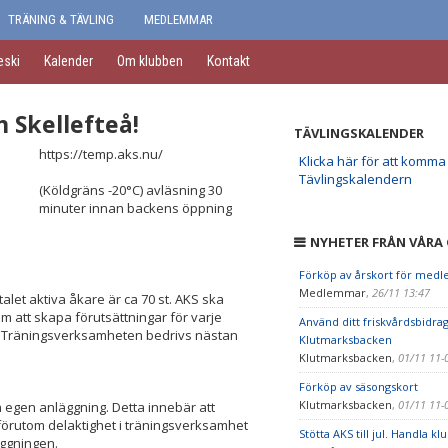
TRÄNING & TÄVLING
MEDLEMMAR
eski
Kalender
Om klubben
Kontakt
 Skellefteå!
TÄVLINGSKALENDER
https://temp.aks.nu/
Klicka här för att komma t
Tävlingskalendern
(Köldgräns -20°C) avläsning 30
minuter innan backens öppning
NYHETER FRÅN VÅRA
Förköp av årskort för med
Medlemmar
,
26/11 13:47
talet aktiva åkare är ca 70 st. AKS ska
om att skapa förutsättningar för varje
Använd ditt friskvårdsbidrag
e. Träningsverksamheten bedrivs nästan
Klutmarksbacken
Klutmarksbacken
,
01/11 11-
Förköp av säsongskort
Klutmarksbacken
,
01/11 11-
n egen anläggning. Detta innebär att
förutom delaktighet i träningsverksamhet
Stötta AKS till jul. Handla k
äggningen.